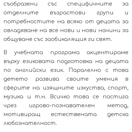
съобразени със специфичните за
отделните възрастови групи и
потребностите на всяко от децата за
овладяване на все нови и нови начини за
общуване със заобикалящия ги свят.
В учебната програма акцентираме
върху езиковата подготовка на децата
по английски език. Паралелно с това
детето развива своите умения в
сферите на изящните изкуства, спорт,
музика и т.н. Всичко това се постига
чрез игрово-познавателен метод,
мотивиращ естествената детска
любознателност.