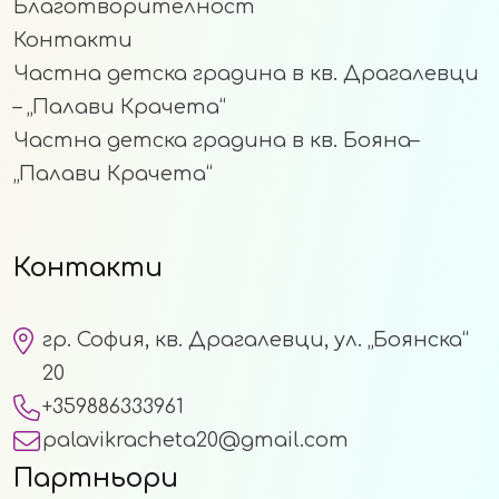
Благотворителност
Контакти
Частна детска градина в кв. Драгалевци
– „Палави Крачета“
Частна детска градина в кв. Бояна–
„Палави Крачета“
Контакти
гр. София, кв. Драгалевци, ул. „Боянска“
20
+359886333961
palavikracheta20@gmail.com
Партньори