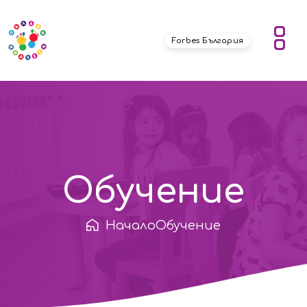
Forbes България
Обучение
Начало
Обучение